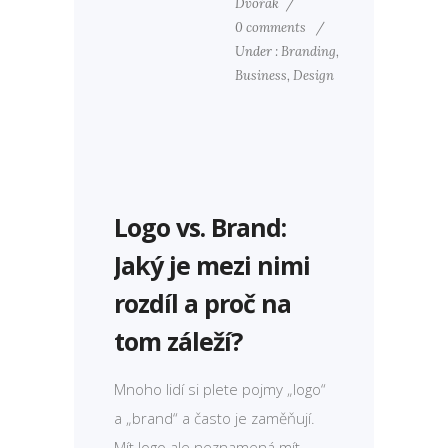
Dvořák
/
0 comments
/
Under :
Branding
,
Business
,
Design
Logo vs. Brand:
Jaký je mezi nimi
rozdíl a proč na
tom záleží?
Mnoho lidí si plete pojmy „logo“
a „brand“ a často je zaměňují.
Mít logo ale neznamená mít