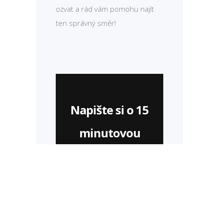
ozvat a rád vám pomohu najít
ten správný směr!
Napište si o 15
minutovou
konzultaci
ZDARMA
NAPIŠTE MI