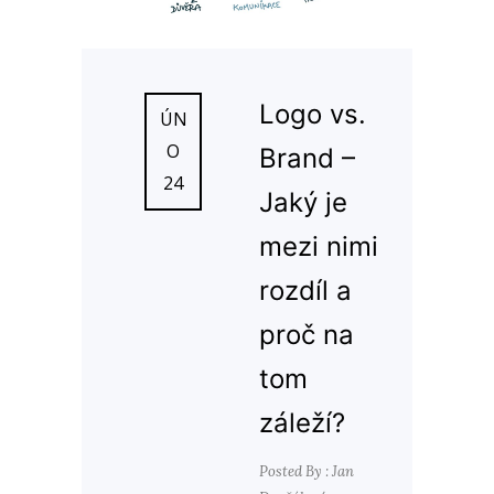
Logo vs.
ÚN
O
Brand –
24
Jaký je
mezi nimi
rozdíl a
proč na
tom
záleží?
Posted By : Jan