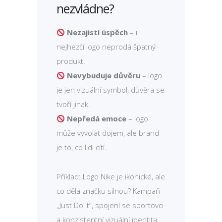
nezvládne?
Nezajistí úspěch
– i
nejhezčí logo neprodá špatný
produkt.
Nevybuduje důvěru
– logo
je jen vizuální symbol, důvěra se
tvoří jinak.
Nepředá emoce
– logo
může vyvolat dojem, ale brand
je to, co lidi cítí.
Příklad: Logo Nike je ikonické, ale
co dělá značku silnou? Kampaň
„Just Do It“, spojení se sportovci
a konzistentní vizuální identita.