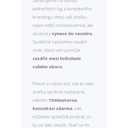
zaměřujeme na tvorbu
jedinečných log a komplexního
brandingu, který vaši značku
nejen odliší od konkurence, ale
doslova ji
vynese do vesmíru
.
Společně nastavíme vizuální
směr, který vám pomůže
zazářit mezi hvězdami
vašeho oboru
.
Pokud si nejste jisti, zda je vaše
značka správně nastavená,
nabízím
15minutovou
konzultaci zdarma
, kde
můžeme společně probrat, co
by se dalo zlepšit. Stačí se mi